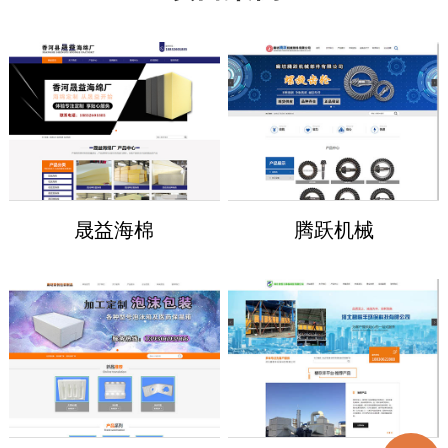
晟益海棉
腾跃机械