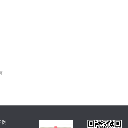
06-26
都精准匹配用户真实需求，解决操作痛
安全”三大核心，以下几个关键方向值
2026
页
案例