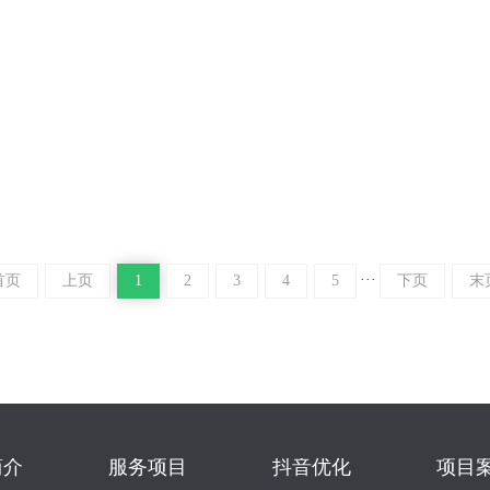
制作怎样的功能设计更实用
作的核心，绝非堆砌炫酷动效或复杂功能，而是“实用”——即每一个功能
用门槛。从日常使用的各类网站来看，实用的功能设计围绕“高效、省心、
先是基础交互的极简性，这是所有网站的“生…
···
首页
上页
1
2
3
4
5
下页
末
简介
服务项目
抖音优化
项目