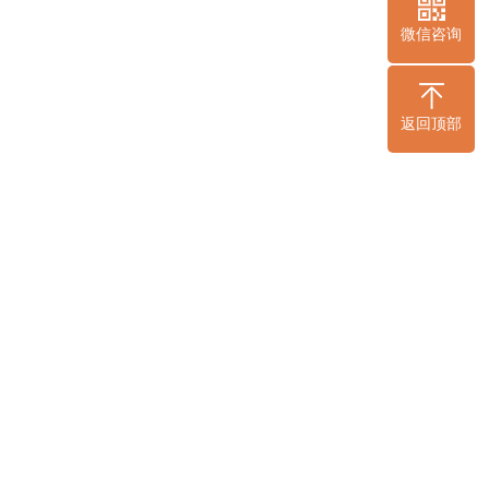
微信咨询
07-17
更是网络空间有序运行的底层逻辑。但
诚信网络建设宣传推广方式的同质化、
2026
返回顶部
07-01
区位、非遗文化、会展产业等独特优
锚定“京畿后花园+在地烟火气”的定
2026