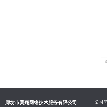
网站设计
网站设计制
点，降低使
得关注：首
阅读量：136
公司
廊坊市冀翔网络技术服务有限公司